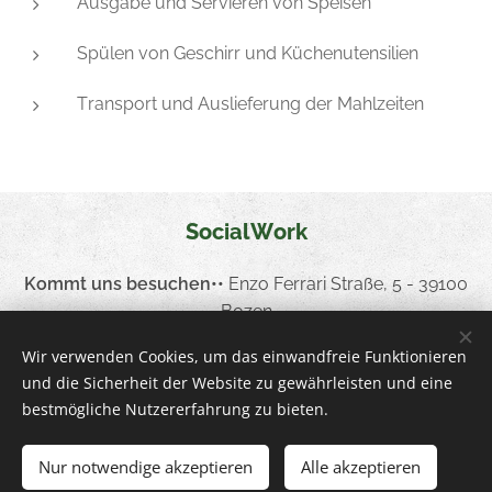
Ausgabe und Servieren von Speisen
Spülen von Geschirr und Küchenutensilien
Transport und Auslieferung der Mahlzeiten
SocialWork
Kommt uns besuchen
••
Enzo Ferrari Straße, 5 - 39100
Bozen
Ruft uns an
••
+39 0471 054755
Wir verwenden Cookies, um das einwandfreie Funktionieren
und die Sicherheit der Website zu gewährleisten und eine
Schreibt uns
••
info
@socialwork.coop
bestmögliche Nutzererfahrung zu bieten.
••
MwSt
••
02845680210
Empfängerkodex
T04ZHR3
Nur notwendige akzeptieren
Alle akzeptieren