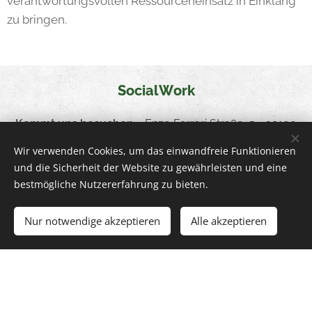
verantwortungsvollen Ressourceneinsatz in Einklang
zu bringen.
SocialWork
Kommt uns besuchen
••
Enzo Ferrari Straße, 5 - 39100
Bozen
Wir verwenden Cookies, um das einwandfreie Funktionieren
und die Sicherheit der Website zu gewährleisten und eine
Ruft uns an
••
+39 0471 054755
bestmögliche Nutzererfahrung zu bieten.
Schreibt uns
••
info
@socialwork.coop
Nur notwendige akzeptieren
Alle akzeptieren
••
MwSt
••
02845680210
Empfängerkodex
T04ZHR3
übersicht über die erhaltenen Beiträge