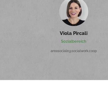
Viola Pircali
Sozialbereich
areasociale@socialwork.coop