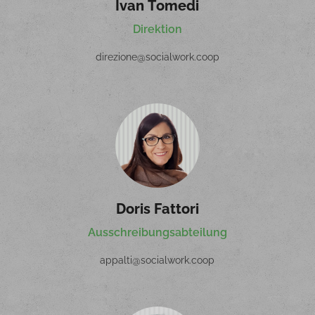
Ivan Tomedi
Direktion
direzione@socialwork.coop
Doris Fattori
Ausschreibungsabteilung
appalti@socialwork.coop