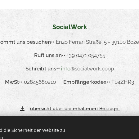
SocialWork
ommt uns besuchen
••
Enzo Ferrari Straße, 5 - 39100 Boz
Ruft uns an
••
+39 0471 054755
Schreibt uns
••
info
@socialwork.coop
MwSt
••
02845680210
Empfängerkodex
••
T04ZHR3
übersicht über die erhaltenen Beiträge
 die Sicherheit der Website zu
n.