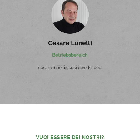
Cesare Lunelli
Betriebsbereich
cesare.lunelli@socialwork.coop
VUOI ESSERE
DEI NOSTRI?