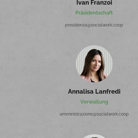
Ivan Franzoi
Pr
ä
sidentschaft
presidenza@socialwork.coop
Annalisa Lanfredi
Verwaltung
amministrazione@socialwork.coop