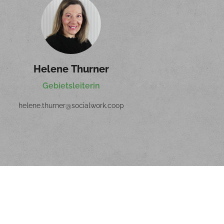
Helene Thurner
Gebietsleiterin
helene.thurner@socialwork.coop