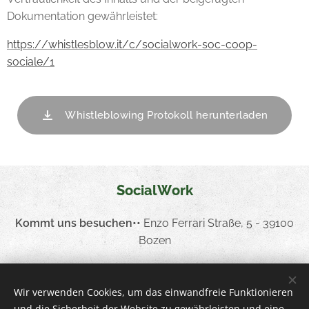
Dokumentation gewährleistet:
https://whistlesblow.it/c/socialwork-soc-coop-
sociale/1
Whistleblowing Protokoll herunterladen
SocialWork
Kommt uns besuchen
••
Enzo Ferrari Straße, 5 - 39100
Bozen
Ruft uns an
••
+39 0471 054755
Wir verwenden Cookies, um das einwandfreie Funktionieren
Schreibt uns
••
info
@socialwork.coop
und die Sicherheit der Website zu gewährleisten und eine