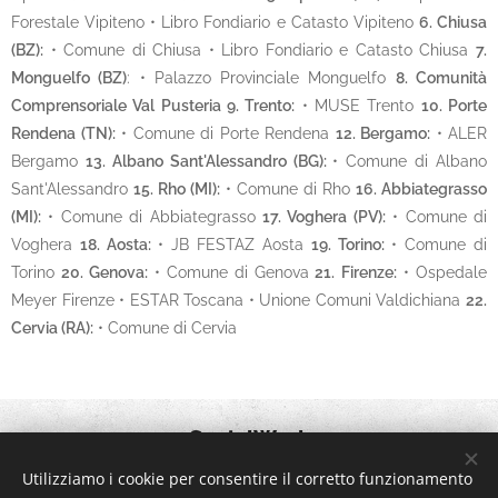
Forestale Vipiteno • Libro Fondiario e Catasto Vipiteno
6. Chiusa
(BZ):
• Comune di Chiusa • Libro Fondiario e Catasto Chiusa
7.
Monguelfo (BZ)
: • Palazzo Provinciale Monguelfo
8. Comunità
Comprensoriale Val Pusteria 9. Trento:
• MUSE Trento
10. Porte
Rendena (TN):
• Comune di Porte Rendena
12. Bergamo:
• ALER
Bergamo
13. Albano Sant'Alessandro (BG):
• Comune di Albano
Sant'Alessandro
15. Rho (MI):
• Comune di Rho
16. Abbiategrasso
(MI):
• Comune di Abbiategrasso
17. Voghera (PV):
• Comune di
Voghera
18. Aosta:
• JB FESTAZ Aosta
19. Torino:
• Comune di
Torino
20. Genova:
• Comune di Genova
21. Firenze:
• Ospedale
Meyer Firenze • ESTAR Toscana • Unione Comuni Valdichiana
22.
Cervia (RA):
• Comune di Cervia
SocialWork
Utilizziamo i cookie per consentire il corretto funzionamento
Visitaci••
Via Enzo Ferrari, 5 - 39100 Bolzano