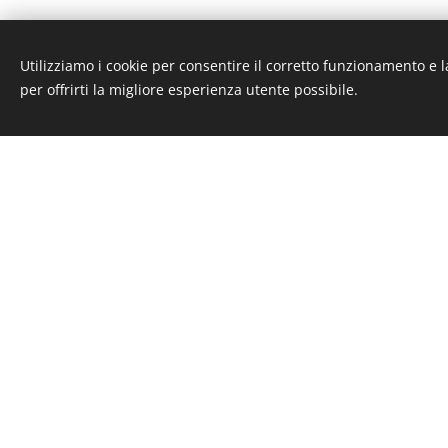
Aiuto cucina nella pr
Utilizziamo i cookie per consentire il corretto funzionamento e l
Sporzionamento e me
per offrirti la migliore esperienza utente possibile.
Lavaggio stoviglie
Trasporto e consegna