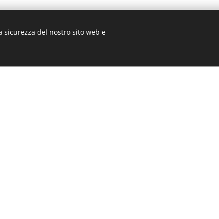
eparazione di pasti
a sicurezza del nostro sito web e
scita pasti
 pasti
SocialWork